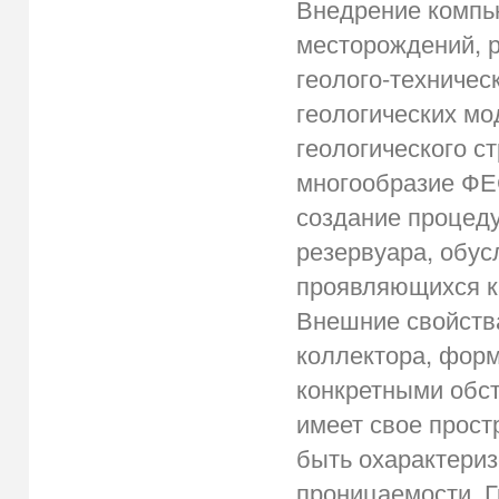
Внедрение компь
месторождений, р
геолого-техничес
геологических м
геологического с
многообразие ФЕС
создание процед
резервуара, обус
проявляющихся ка
Внешние свойств
коллектора, форм
конкретными обс
имеет свое прост
быть охарактери
проницаемости. 