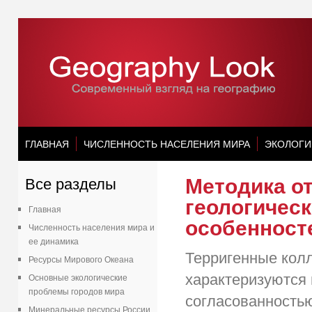
ГЛАВНАЯ
ЧИСЛЕННОСТЬ НАСЕЛЕНИЯ МИРА
ЭКОЛОГИ
Методика о
Все разделы
геологичес
Главная
особенност
Численность населения мира и
ее динамика
Терригенные кол
Ресурсы Мирового Океана
характеризуются
Основные экологические
проблемы городов мира
согласованностью
Минеральные ресурсы России