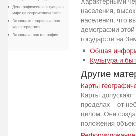
Характерными че
Демографическая ситуация в
населения, высок
мире на современном этапе
населения, что в
Экономико-географическая
характеристика
демографии этой 
Экономическая география
государств на Зе
Общая информ
Культура и бы
Другие мат
Карты географич
Карты допускают
пределах – от не
целом. Они созд
положения объект
Реформирование 