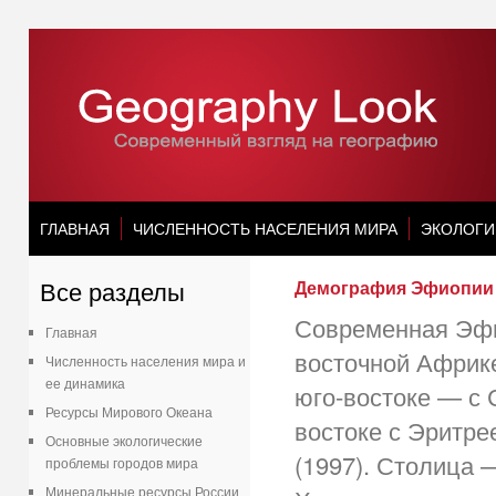
ГЛАВНАЯ
ЧИСЛЕННОСТЬ НАСЕЛЕНИЯ МИРА
ЭКОЛОГИ
Все разделы
Демография Эфиопии
Современная Эфи
Главная
восточной Африке
Численность населения мира и
ее динамика
юго-востоке — с 
Ресурсы Мирового Океана
востоке с Эритре
Основные экологические
(1997). Столица 
проблемы городов мира
Минеральные ресурсы России