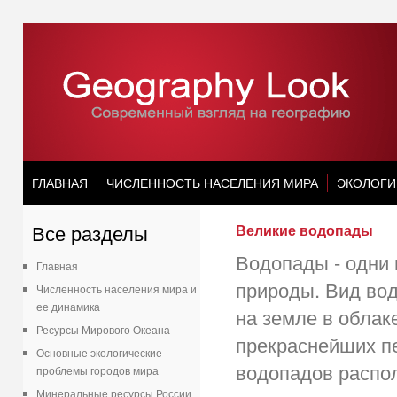
ГЛАВНАЯ
ЧИСЛЕННОСТЬ НАСЕЛЕНИЯ МИРА
ЭКОЛОГИ
Все разделы
Великие водопады
Водопады - одни
Главная
природы. Вид во
Численность населения мира и
ее динамика
на земле в облак
Ресурсы Мирового Океана
прекраснейших пе
Основные экологические
водопадов распо
проблемы городов мира
Минеральные ресурсы России