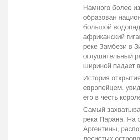
Намного более из
образован нацио
большой водопад 
африканский гига
реке Замбези в З
оглушительный ре
шириной падает в
История открытия
европейцем, увид
его в честь коро
Самый захватыва
река Парана. На 
Аргентины, распо
лесистых острово