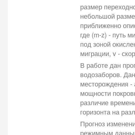
размер переходно
небольшой разме
приближенно опис
где (m-z) - путь
под зоной окислен
миграции, v - ско
В работе дан про
водозаборов. Дан
месторождения - 
мощности покровн
различие времени
горизонта на раз
Прогноз изменени
режимным данны