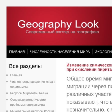
ГЛАВНАЯ
ЧИСЛЕННОСТЬ НАСЕЛЕНИЯ МИРА
ЭКОЛОГИ
Все разделы
Изменение химическог
при окислении пирит
Главная
Общее время миг
Численность населения мира и
миграции через п
ее динамика
различных участк
Ресурсы Мирового Океана
Основные экологические
показывают, что 
проблемы городов мира
незначительно, с
Минеральные ресурсы России