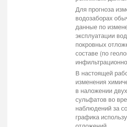
Для прогноза изм
водозаборах обы
данные по измене
эксплуатации вод
покровных отлож
составе (по геол
инфильтрационног
В настоящей рабо
изменения химиче
в наложении двух
сульфатов во вр
наблюдений за со
графика использ
отложений.