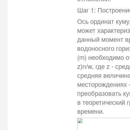
Шаг 1: Построени
Ось ординат кум
может характериз
данный момент вр
водоносного гори
(m) необходимо о
z)n/w, где z - ср
средняя величина
месторождениях - 
преобразовать к
в теоретический 
времени.