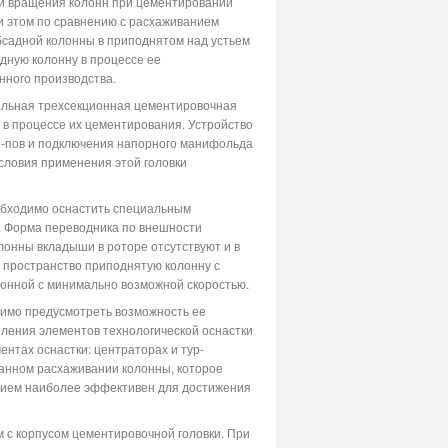
ии вращения колонн при цементировании
 этом по сравнению с расхаживанием
бсадной колонны в приподнятом над устьем
дную колонну в процессе ее
нного производства.
альная трехсекционная цементировочная
 в процессе их цементирования. Устройство
о-пов и подключения напорного манифольда
условия применения этой головки
обходимо оснастить специальным
. Форма переводника по внешности
лонны вкладыши в роторе отсутствуют и в
 пространство приподнятую колонну с
лонной с минимально возможной скоростью.
димо предусмотреть возможность ее
пления элементов технологической оснастки
нтах оснастки: центраторах и тур-
ванном расхаживании колонны, которое
рием наиболее эффективен для достижения
с корпусом цементировочной головки. При