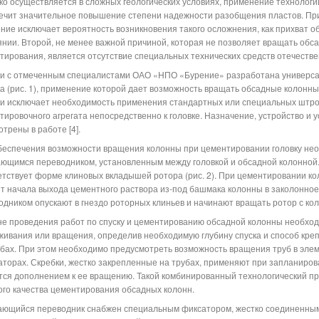
ко осуществляется в сложных геологических условиях, применение технолог
ечит значительное повышение степени надежности разобщения пластов. При
ние исключает вероятность возникновения такого осложнения, как прихват о
янии. Второй, не менее важной причиной, которая не позволяет вращать обса
тирования, является отсутствие специальных технических средств отечестве
зи с отмеченным специалистами ОАО «НПО «Бурение» разработана универс
ка (рис. 1), применение которой дает возможность вращать обсадные колонны
ки исключает необходимость применения стандартных или специальных штр
тировочного агрегата непосредственно к головке. Назначение, устройство и 
трены в работе [4].
беспечения возможности вращения колонны при цементировании головку не
ющимся переводником, установленным между головкой и обсадной колонной
етствует форме клиновых вкладышей ротора (рис. 2). При цементировании ко
т начала выхода цементного раствора из-под башмака колонны в заколонное
одником опускают в гнездо роторных клиньев и начинают вращать ротор с ко
не проведения работ по спуску и цементированию обсадной колонны необхо
живания или вращения, определив необходимую глубину спуска и способ кре
убах. При этом необходимо предусмотреть возможность вращения труб в элеме
аторах. Скребки, жестко закрепленные на трубах, применяют при запланиро
тся дополнением к ее вращению. Такой комбинированный технологический п
ого качества цементирования обсадных колонн.
ющийся переводник снабжен специальным фиксатором, жестко соединенным 