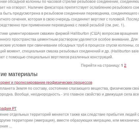
нии обсадной колонны по часовой стрелке резьбовое соединение, соединяющ
ает на отворот. Наличие фиксатора препятствует ослаблению резьбового со
а быть предусмотрена в резьбовом соединении переводника, соединяющего 
атного сечения, которая в свою очередь соединяет вертлюг с головкой. Посл
редственно при применении переводника с левой резьбой (см. рис. 1).
ктике цементирования скважин фирмой Halliburton (США) вопросам вращения
онного пространства цементным раствором уделяется особое внимание. Для
ческие условия при свинчивании обсадных труб в процессе спуски колонны, 
ий момент, специальная смазка резьбовых соединений и др. (Halliburton sales 
ют с помощью специальных вертлюгов различных конструкций.
Перейти на страницу:
1
2
гие материалы
оринг и прогнозирование геофизических процессов
планета Земля по составу, состоянию слагающего вещества, физическим сво
ородна. Вообще, неоднородность - это главное свойство и движущая сила все
рафия РТ
ение отдельных территорий меняется также как следствие прибытия людей с
 другие территории (эмиграция), вместе образующих миграцию, или механиче
ния ...