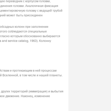
ее переводник с корпусом головки,
единения головки. Аналогичная фиксация
цементировочную головку с ведущей трубой
едний может быть присоединен
 обсадных колонн при заполнении
 этого соблюдаются специальные
согласно которым обоснованно выбираются
and service catalog, 1963). Колонну
йствам и протекающим в ней процессам
й Вселенной, в том числе и нашей планеты.
 других территорий (иммиграция) и выбытия
ское движение. Наконец, изменение