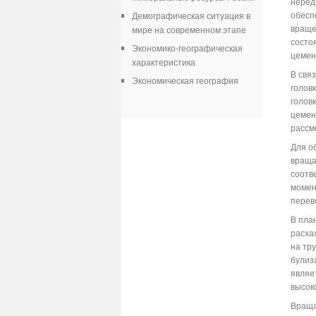
неред
обесп
Демографическая ситуация в
враще
мире на современном этапе
состо
Экономико-географическая
цемен
характеристика
В свя
Экономическая география
голов
голов
цемен
рассмо
Для о
враща
соотв
момен
перев
В пла
расха
на тр
булиз
являе
высок
Враща