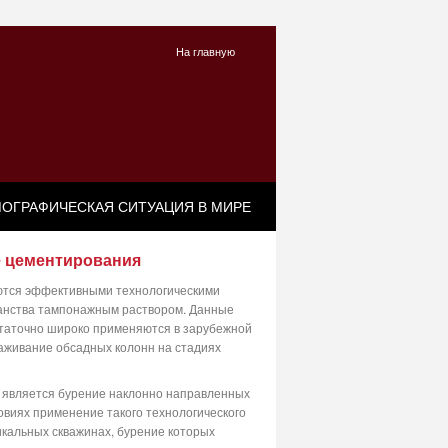
На главную
ОГРАФИЧЕСКАЯ СИТУАЦИЯ В МИРЕ
е цементирования
ются эффективными технологическими
анства тампонажным раствором. Данные
статочно широко применяются в зарубежной
хаживание обсадных колонн на стадиях
 является бурение наклонно направленных
виях применение такого технологического
икальных скважинах, бурение которых