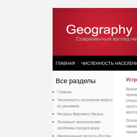
ГЛАВНАЯ
ЧИСЛЕННОСТЬ НАСЕЛЕН
Все разделы
Уст
Враще
Главная
прием
Численность населения мира и
опера
ее динамика
практ
крепл
Ресурсы Мирового Океана
Основ
Основные экологические
скваж
проблемы городов мира
прием
Минеральные ресурсы России