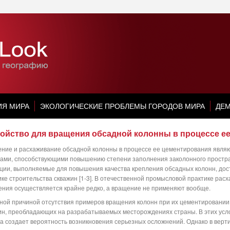
ИЯ МИРА
ЭКОЛОГИЧЕСКИЕ ПРОБЛЕМЫ ГОРОДОВ МИРА
ДЕМ
ройство для вращения обсадной колонны в процессе е
ние и расхаживание обсадной колонны в процессе ее цементирования явля
ами, способствующими повышению степени заполнения заколонного простр
ции, выполняемые для повышения качества крепления обсадных колонн, до
ике строительства скважин [1-3]. В отечественной промысловой практике рас
ения осуществляется крайне редко, а вращение не применяют вообще.
ной причиной отсутствия примеров вращения колонн при их цементировании
ин, преобладающих на разрабатываемых месторождениях страны. В этих усло
а создает вероятность возникновения серьезных осложнений. Однако в верт