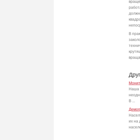
враще
работ
должн
квадр
непос
В пра
закол
техни
крутящ
враща
Дру
Монит
Наша 
неодн
В ...
Демог
Насел
их на
населе