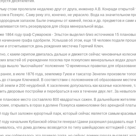
спустя десятилетия.
льку стоки пролегали недалеко друг от друга, инженер А.В. Конради открытой
сом в Псекупс. Саму реку это, конечно, не украсило. Вода на значительном 
одородным запахом. Были очищены от камней, песка и др. предметов и сами 
авливается пять резервуаров для сбора минеральной воды.
 же 1864 году граф Сумароков - Эльстон выделил близ источников 15 плановых
и начинание графа одобрили. Услышав об этом, еще 18 человек подали прошен
ни и отсчитывается день рождения местечка Горячий Ключ.
тно, с каким скрипом двигалась дальше и движется сейчас чиновничья колесни
ских властей об учреждении поселка при псекупских минеральных водах дошло
года вышло “высочайшее” положение “О временных правилах для образования
 ранее, в июле 1876 года, землемер Гуков и таксатор Зенегин произвели топ
ь до станции Ключевой. В соответствии с положением об образовании местеч
ой земли и 200 неудобной. К заселению допускалось как казачье население, та
чить дворовые постройки и перебраться в них в течении двух лет. За невыпол
е плановое место составляло 800 квадратных сажен. В дальнейшем жителям 
рские, открывать в горах в долине Псекупса каменоломни без арендной платы
0 году был заложен курортный парк, который сейчас является самым красивы
2 году начальник Кубанской области генерал Цакни разрешил раздавать еще 
ривалось, что дома должны возводится по типу швейцарских коттеджей с при
аю, как соблюдалось это правило тогда, но сейчас домики города выглядят хот