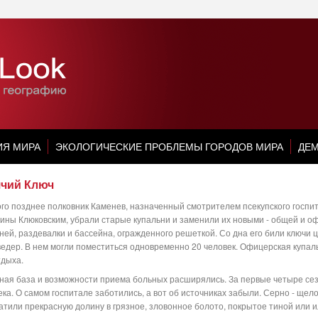
ИЯ МИРА
ЭКОЛОГИЧЕСКИЕ ПРОБЛЕМЫ ГОРОДОВ МИРА
ДЕМ
ячий Ключ
го позднее полковник Каменев, назначенный смотрителем псекупского госпит
ины Клюковским, убрали старые купальни и заменили их новыми - общей и о
ней, раздевалки и бассейна, огражденного решеткой. Со дна его били ключи
ведер. В нем могли поместиться одновременно 20 человек. Офицерская купал
тдыха.
ная база и возможности приема больных расширялись. За первые четыре сез
ека. О самом госпитале заботились, а вот об источниках забыли. Серно - щел
атили прекрасную долину в грязное, зловонное болото, покрытое тиной или 