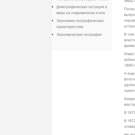
лишь 
Демографическая ситуация в
Поско
мире на современном этапе
выбро
серов
Экономико-географическая
устан
характеристика
В том
Экономическая география
власт
време
Извес
кубан
1868 
А еще
вплот
удобн
закон
Каждо
масте
В 187
В 187
огова
Не зн