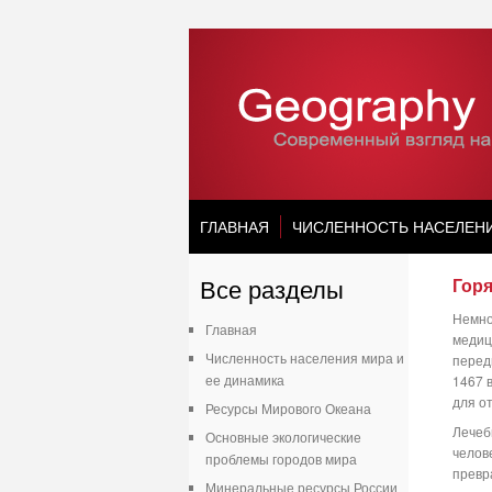
ГЛАВНАЯ
ЧИСЛЕННОСТЬ НАСЕЛЕН
Все разделы
Гор
Немно
Главная
медиц
Численность населения мира и
перед
ее динамика
1467 
для о
Ресурсы Мирового Океана
Лечеб
Основные экологические
челов
проблемы городов мира
превр
Минеральные ресурсы России