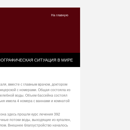
На главную
ОГРАФИЧЕСКАЯ СИТУАЦИЯ В МИРЕ
аля, вместе с главным врачом, доктором
фицерской с номерами. Общая состояла из
 целебной воды. Объем бассейна состоял
ьня имела 4 номера с ваннами и комнатой
она здесь прошли курс лечения 392
очные потоки воды, выходящие из купален,
илом. Внешнее благоустройство началось