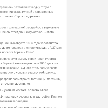
 траншеей захватил их в одну струю с
протяжении стала мутной с характерным
источники. Строятся дренажи,
 мест для частной застройки, а верховные
ие об отведении им участков. С этого
ца. Лишь в августе 1866 года ходатайство
 до императора и он его утвердил. А 27 мая
 поселка Горячий Ключ”.
ографическую съемку территории курорта
ка Горячий ключ выделялось 3000 десятин
к и неказачье. Однако ставилось условие:
нение этого условия участки отбирались.
разрешалось строить гостиницы, магазины,
 в течении десяти лет.
м и уютным местом Горячего Ключа.
124 плановых участка для застройки. Причем
ставными верандами.
я и не в швейцарском стиле, но довольно