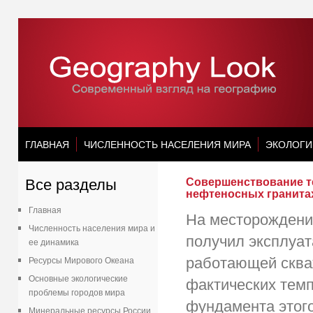
ГЛАВНАЯ
ЧИСЛЕННОСТЬ НАСЕЛЕНИЯ МИРА
ЭКОЛОГИ
Все разделы
Совершенствование т
нефтеносных гранита
Главная
На месторождени
Численность населения мира и
получил эксплуат
ее динамика
работающей скваж
Ресурсы Мирового Океана
Основные экологические
фактических тем
проблемы городов мира
фундамента этого
Минеральные ресурсы России