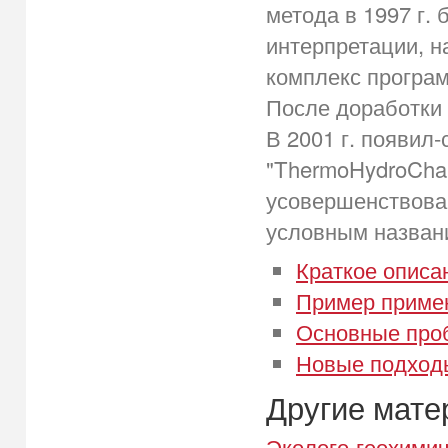
метода в 1997 г.
интерпретации, н
комплекс програм
После доработки 
В 2001 г. появи
"ThermoHydroChan
усовершенствова
условным назван
Краткое описа
Пример приме
Основные про
Новые подход
Другие мат
Эколого-геохимич