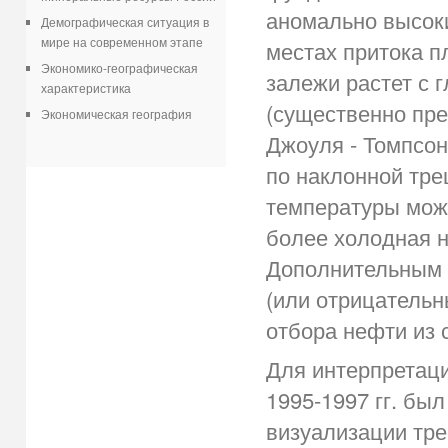
аномально высоки
Демографическая ситуация в
мире на современном этапе
местах притока п
Экономико-географическая
залежи растет с 
характеристика
(существенно пр
Экономическая география
Джоуля - Томпсо
по наклонной тре
температуры може
более холодная н
Дополнительным 
(или отрицательн
отбора нефти из 
Для интерпретац
1995-1997 гг. бы
визуализации тре