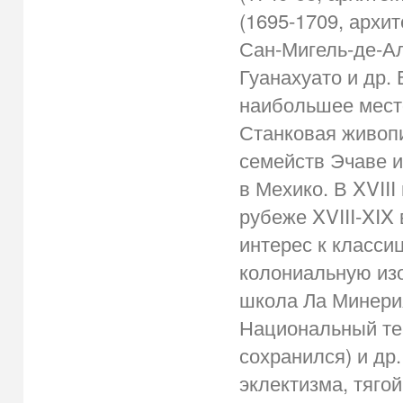
(1695-1709, архит
Сан-Мигель-де-Ал
Гуанахуато и др.
наибольшее место
Станковая живопи
семейств Эчаве и
в Мехико. В XVIII
рубеже XVIII-XIX 
интерес к класси
колониальную изо
школа Ла Минерия
Национальный теа
сохранился) и др
эклектизма, тяго