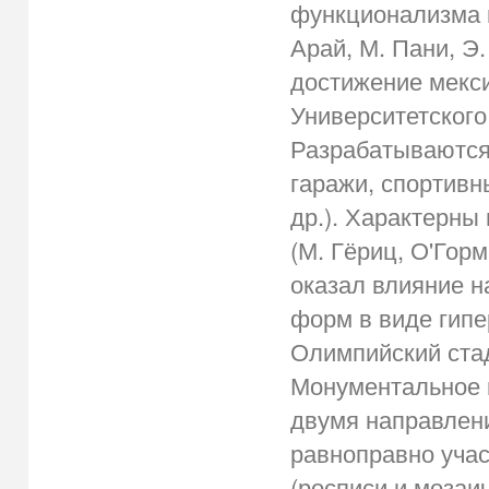
функционализма и
Арай, М. Пани, Э
достижение мекси
Университетского
Разрабатываются 
гаражи, спортивн
др.). Характерны
(М. Гёриц, О'Гор
оказал влияние н
форм в виде гипе
Олимпийский стад
Монументальное 
двумя направлен
равноправно учас
(росписи и мозаи