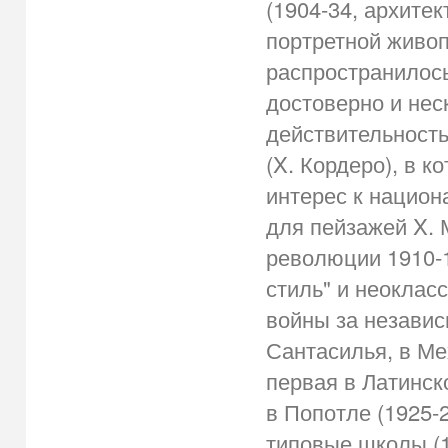
(1904-34, архитек
портретной живоп
распространилось
достоверно и не
действительность
(X. Кордеро), в к
интерес к нацио
для пейзажей X. 
революции 1910-
стиль" и неоклас
войны за независи
Сантасилья, в Ме
первая в Латинск
в Попотле (1925-
типовые школы (1