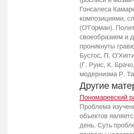
Гонсалеса Камар
композициями, с
(О'Горман). Поли
своеобразием и 
проникнуты гравю
Бустос, П. О'Хиг
(Г. Руис, К. Брач
модернизма Р. Та
Другие мат
Пономаревский р
Проблема изучен
объектов являетс
день. Суть пробл
природы недостат