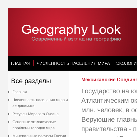
ГЛАВНАЯ
ЧИСЛЕННОСТЬ НАСЕЛЕНИЯ МИРА
ЭКОЛОГИ
Все разделы
Мексиканские Соеди
Государство на ю
Главная
Атлантическим ок
Численность населения мира и
ее динамика
млн. человек, в 
Ресурсы Мирового Океана
Верующие главным
Основные экологические
правительства - 
проблемы городов мира
Минеральные ресурсы России