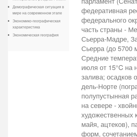
парламент (Сенат
Демографическая ситуация в
федеративная рес
мире на современном этапе
федерального окр
Экономико-географическая
характеристика
часть страны - М
Экономическая география
Сьерра-Мадре, З
Сьерра (до 5700 
Средние температ
июля от 15°C на 
залива; осадков о
дель-Норте (погр
полупустынная ра
на севере - хвой
художественных к
майя, ацтеков), 
форм, сочетание