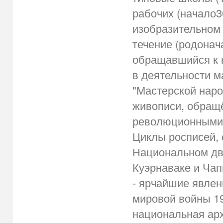
рабочих (начало30
изобразительном 
течение (родонач
обращавшийся к 
в деятельности м
"Мастерской наро
живописи, обращё
революционными 
Циклы росписей,
Национальном дво
Куэрнаваке и Чапи
- ярчайшие явлен
мировой войны 1
национальная ар