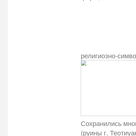
религиозно-симв
Сохранились мно
(руины г. Теотиу