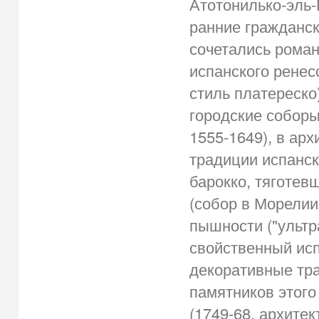
Атотонилько-эль-Г
ранние гражданск
сочетались роман
испанского ренес
стиль платереско
городские соборы 
1555-1649), в ар
традиции испанс
барокко, тяготе
(собор в Морелии,
пышности ("ультр
свойственный исп
декоративные тр
памятников этого
(1749-68, архитек