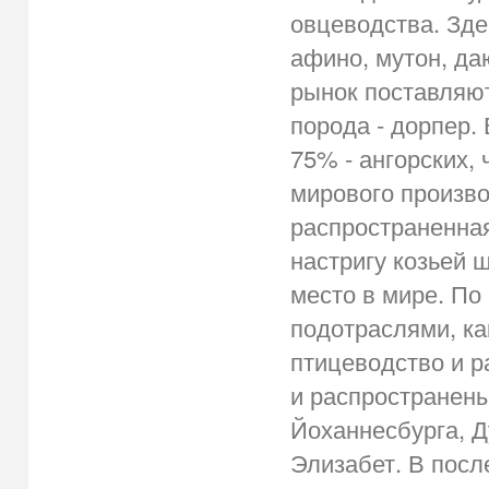
овцеводства. Зде
афино, мутон, да
рынок поставляют
порода - дорпер.
75% - ангорских,
мирового произво
распространенная
настригу козьей 
место в мире. П
подотраслями, ка
птицеводство и р
и распространены
Йоханнесбурга, Д
Элизабет. В посл