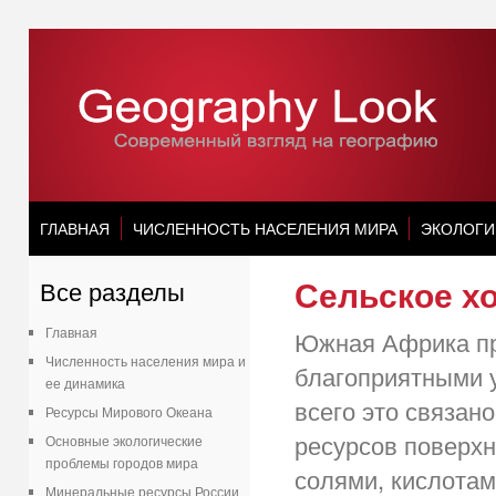
ГЛАВНАЯ
ЧИСЛЕННОСТЬ НАСЕЛЕНИЯ МИРА
ЭКОЛОГИ
Сельское х
Все разделы
Главная
Южная Африка пр
Численность населения мира и
благоприятными у
ее динамика
всего это связан
Ресурсы Мирового Океана
ресурсов поверхн
Основные экологические
проблемы городов мира
солями, кислотам
Минеральные ресурсы России