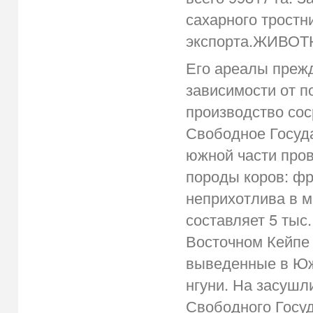
сахарного тростн
экспорта.ЖИВО
Его ареалы прежд
зависимости от п
производство сос
Свободное Госуда
южной части про
породы коров: фр
неприхотлива в м
составляет 5 тыс.
Восточном Кейпе
выведенные в Юж
нгуни. На засушл
Свободного Госу