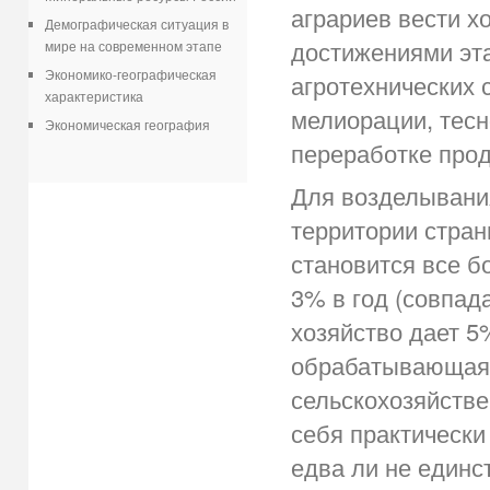
аграриев вести х
Демографическая ситуация в
достижениями эт
мире на современном этапе
Экономико-географическая
агротехнических 
характеристика
мелиорации, тес
Экономическая география
переработке пр
Для возделывани
территории стран
становится все б
3% в год (совпад
хозяйство дает 5
обрабатывающая 
сельскохозяйств
себя практически
едва ли не единс