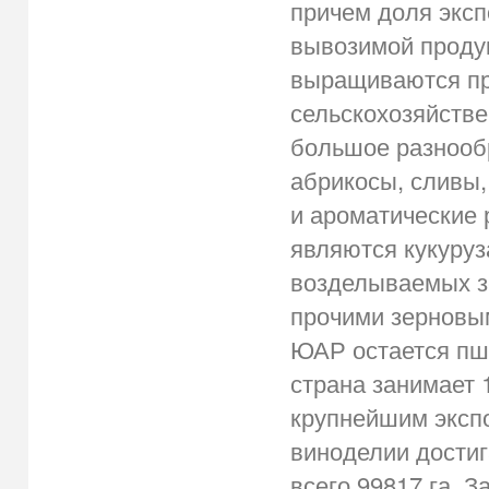
причем доля экс
вывозимой продук
выращиваются пр
сельскохозяйстве
большое разнообр
абрикосы, сливы,
и ароматические
являются кукуруз
возделываемых зе
прочими зерновы
ЮАР остается пш
страна занимает 
крупнейшим эксп
виноделии достиг
всего 99817 га. 