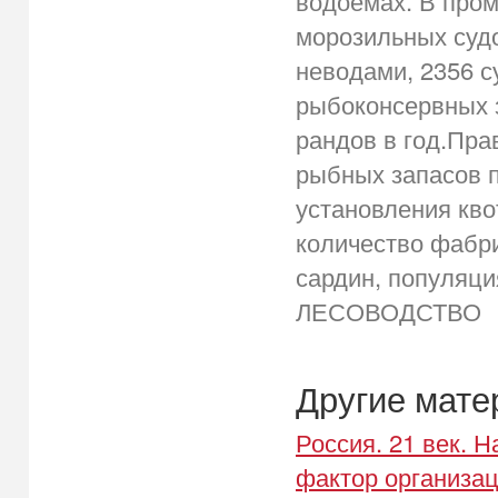
водоемах. В пром
морозильных судо
неводами, 2356 с
рыбоконсервных з
рандов в год.Пра
рыбных запасов п
установления кво
количество фабри
сардин, популяци
ЛЕСОВОДСТВО
Другие мат
Россия. 21 век. 
фактор организац