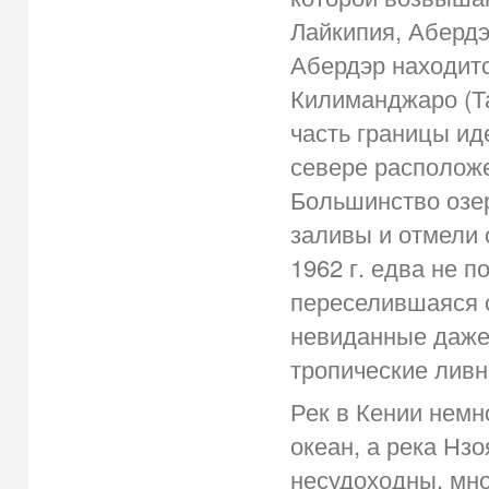
Лайкипия, Абердэ
Абердэр находитс
Килиманджаро (Та
часть границы ид
севере расположе
Большинство озер
заливы и отмели 
1962 г. едва не 
переселившаяся с
невиданные даже
тропические ливн
Рек в Кении немно
океан, а река Нз
несудоходны, мно