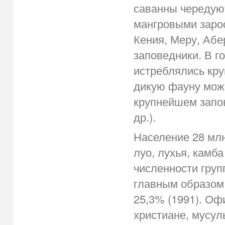
саванны чередую
мангровыми заро
Кения, Меру, Абе
заповедники. В г
истреблялись кр
дикую фауну можн
крупнейшем запов
др.).
Население 28 млн
луо, лухья, камб
численности групп
главным образом 
25,3% (1991). Оф
христиане, мусу